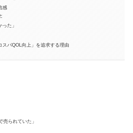
信感
と
かった」
コスパQOL向上」を追求する理由
nで売られていた」